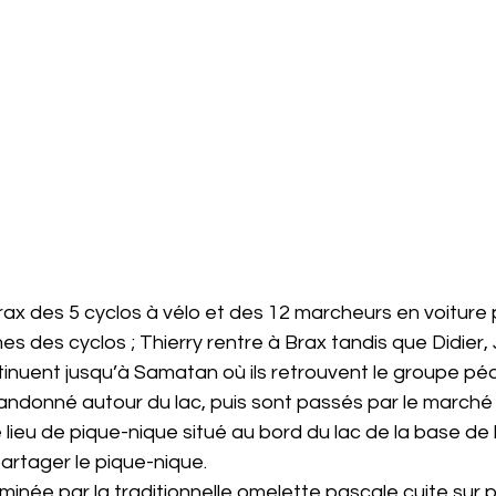
ax des 5 cyclos à vélo et des 12 marcheurs en voiture
 des cyclos ; Thierry rentre à Brax tandis que Didier, 
tinuent jusqu’à Samatan où ils retrouvent le groupe pé
andonné autour du lac, puis sont passés par le march
 lieu de pique-nique situé au bord du lac de la base de lo
partager le pique-nique.
minée par la traditionnelle omelette pascale cuite sur p