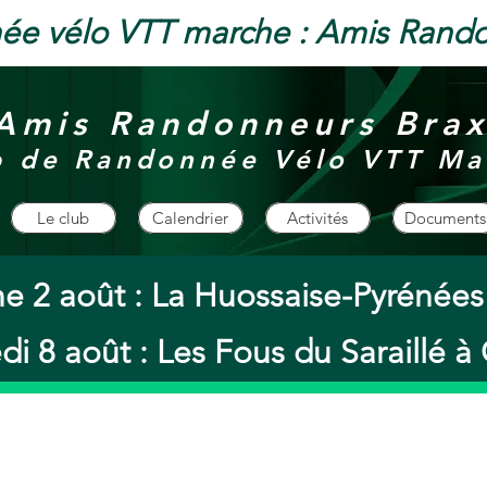
ée vélo VTT marche : Amis Rand
Amis Randonneurs Bra
b de Randonnée Vélo VTT Ma
Le club
Calendrier
Activités
Documents
e 2 août : La Huossaise-Pyrénée
i 8 août : Les Fous du Saraillé 