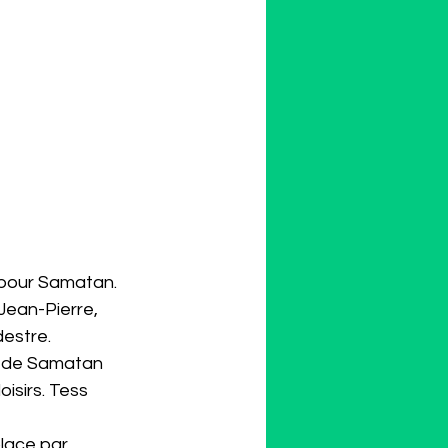
 pour Samatan.
Jean-Pierre, 
destre.
é de Samatan 
isirs. Tess 
lace par 