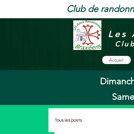
Club de randonn
Les 
Clu
Accueil
Dimanch
Samed
Tous les posts