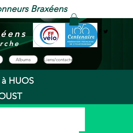
onneurs Braxéens
xéens
rche
Albums
Liens/contacts
s à HUOS
à OUST