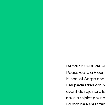
Départ à 8H00 de Br
Pause-café à Rieumes
Michel et Serge con
Les pédestres ont r
avant de rejoindre le
nous a rejoint pour 
La matinée s’est ter