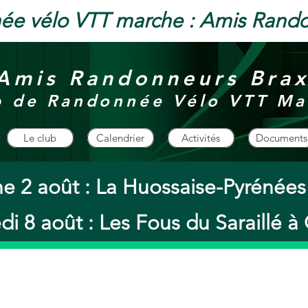
ée vélo VTT marche : Amis Rand
Amis Randonneurs Bra
b de Randonnée Vélo VTT Ma
Le club
Calendrier
Activités
Documents
e 2 août : La Huossaise-Pyrénée
i 8 août : Les Fous du Saraillé 