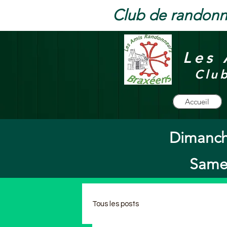
Club de randonn
Les 
Clu
Accueil
Dimanch
Samed
Tous les posts