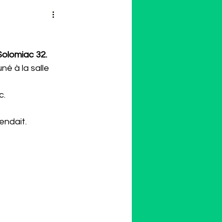
Solomiac 32.
é à la salle 
c.
endait.