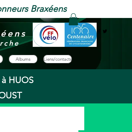
onneurs Braxéens
xéens
rche
Albums
Liens/contacts
s à HUOS
à OUST