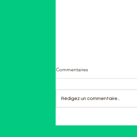
Commentaires
Rédigez un commentaire...
Reconnaissance de la Foulée
braxéenne