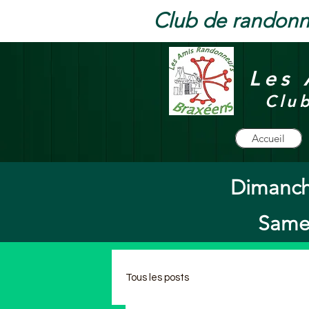
Club de randonn
Les 
Clu
Accueil
Dimanch
Samed
Tous les posts