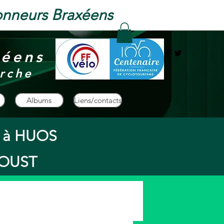
onneurs Braxéens
xéens
rche
Albums
Liens/contacts
s à HUOS
à OUST