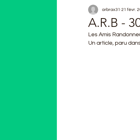
arbrax31
21 févr. 
A.R.B - 3
Les Amis Randonneur
Un article, paru da