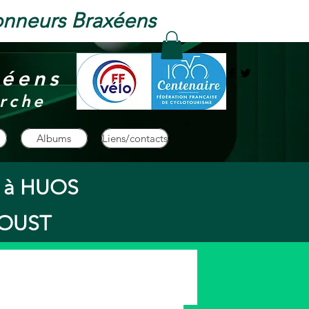
onneurs Braxéens
xéens
rche
Albums
Liens/contacts
s à HUOS
à OUST