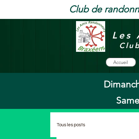
Club de randonn
Les 
Clu
Accueil
Dimanch
Samed
Tous les posts