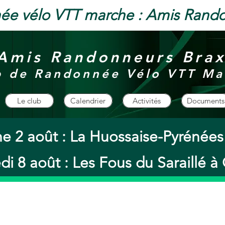
ée vélo VTT marche : Amis Rand
Amis Randonneurs Bra
b de Randonnée Vélo VTT Ma
Le club
Calendrier
Activités
Documents
e 2 août : La Huossaise-Pyrénée
i 8 août : Les Fous du Saraillé 