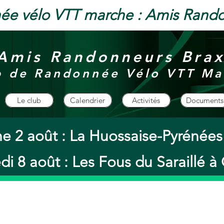
ée vélo VTT marche : Amis Rand
Amis Randonneurs Bra
b de Randonnée Vélo VTT Ma
Le club
Calendrier
Activités
Documents
e 2 août : La Huossaise-Pyrénée
i 8 août : Les Fous du Saraillé 