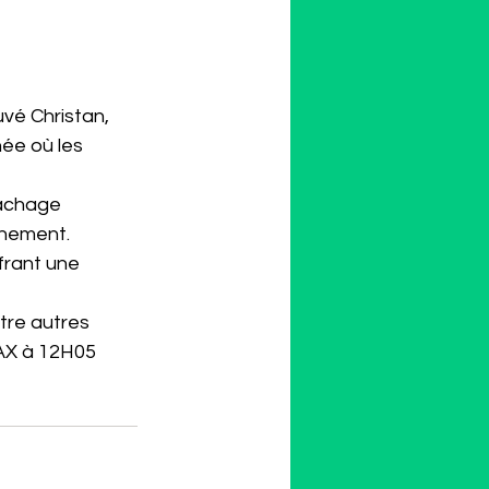
uvé Christan, 
ée où les 
nachage 
inement.
frant une 
tre autres 
AX à 12H05 