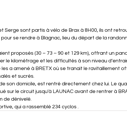
t Serge sont partis à vélo de Brax à 8H00, ils ont retro
, pour se rendre à Blagnac, lieu du départ de la randonn
ient proposés (30 – 73 – 90 et 129 km), offrant un pa
 le kilométrage et les difficultés à son niveau d’entra
 les a amené à BRETX où se tranait le ravitaillement of
salés et sucrés.
de son domicile, est rentré directement chez lui. Le qua
ué sur le circuit jusqu'à LAUNAC avant de rentrer à BR
m de dénivelé.
rtive, qui a rassemblé 234 cyclos .