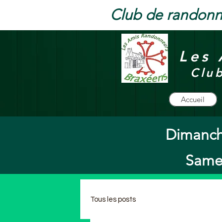
Club de randonn
Les 
Clu
Accueil
Dimanch
Samed
Tous les posts