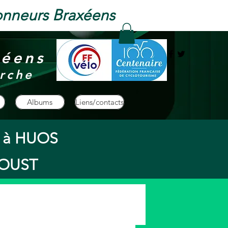
onneurs Braxéens
xéens
rche
Albums
Liens/contacts
s à HUOS
à OUST